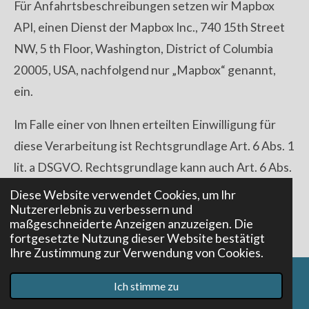
Für Anfahrtsbeschreibungen setzen wir Mapbox
API, einen Dienst der Mapbox Inc., 740 15th Street
NW, 5 th Floor, Washington, District of Columbia
20005, USA, nachfolgend nur „Mapbox“ genannt,
ein.
Im Falle einer von Ihnen erteilten Einwilligung für
diese Verarbeitung ist Rechtsgrundlage Art. 6 Abs. 1
lit. a DSGVO. Rechtsgrundlage kann auch Art. 6 Abs.
1 lit. f DSGVO sein. Unser berechtigtes Interesse
Diese Website verwendet Cookies, um Ihr
Nutzererlebnis zu verbessern und
liegt in der Optimierung der Funktionalität unseres
maßgeschneiderte Anzeigen anzuzeigen. Die
Internetauftritts.
fortgesetzte Nutzung dieser Website bestätigt
Ihre Zustimmung zur Verwendung von Cookies.
Bei Aufruf einer unserer Internetseiten, in die der
Ich stimme zu
Dienst Mapbox eingebunden ist, wird durch Mapbox
E-Mail
Telefon
Karte
ein Cookie über Ihren Internet-Browser auf Ihrem