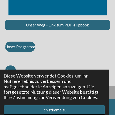
Unser Weg - Link zum PDF-Flipbook
Unser Programm
Home
Diese Website verwendet Cookies, um Ihr
Nutzererlebnis zu verbessern und
maßgeschneiderte Anzeigen anzuzeigen. Die
fortgesetzte Nutzung dieser Website bestätigt
Ihre Zustimmung zur Verwendung von Cookies.
© 2023 spielsucht-freiburg.de I
Impressum
I
© Copyright
I
Datenschutzerklärung
I
Interaktion
I
Sitemap
I
Ich stimme zu
E-Mail
Telefon
Karte
Email:
info@spielsucht-freiburg.de