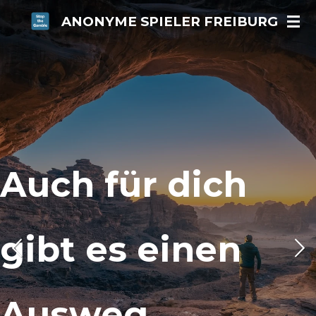
Zum
ANONYME SPIELER FREIBURG
Hauptinhalt
springen
Wer sein Ziel
kennt,
findet den Weg